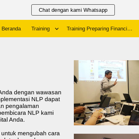
Chat dengan kami Whatsapp
ip to main content
Skip to navigat
Beranda
Training
Training Preparing Financial Statements and the Annual Report
n Anda dengan wawasan
mplementasi NLP dapat
dan pengalaman
pembicara NLP kami
ital Anda.
u untuk mengubah cara