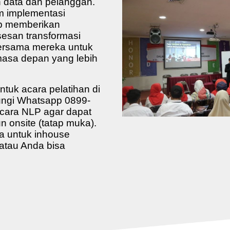
 data dan pelanggan.
 implementasi
ap memberikan
sesan transformasi
bersama mereka untuk
masa depan yang lebih
uk acara pelatihan di
ngi Whatsapp 0899-
icara NLP agar
dapat
 onsite (tatap muka).
ga untuk inhouse
i atau Anda bisa