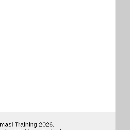
rmasi Training 202
6
.