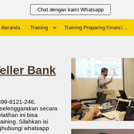
Chat dengan kami Whatsapp
ip to main content
Skip to navigat
Beranda
Training
Training Preparing Financial Statements and the Annual Report
eller Bank
899-8121-246.
diselenggarakan secara
atihan ini bisa
ining. Silahkan isi
nghubungi whatsapp